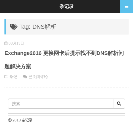
杂记录
Tag: DNS解析
08月13日
Exchange2016 更换网卡后提示找不到DNS解析问
题解决方案
Exchange2016
杂记
已关闭评论
更
换
网
卡
后
提
2018
杂记录
示
找