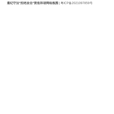
遵纪守法*拒绝攻击*营造和谐网络氛围
|
粤ICP备2021097859号
不
到
DNS
解
析
问
题
解
决
方
案