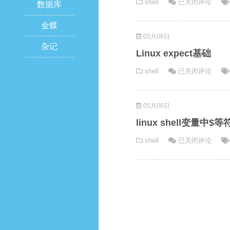
shell
shell
已关闭评论
数据库
判
断
金蝶
05月06日
读
杂记
取
Linux expect基础
字
Linux
shell
已关闭评论
符
expect
串
基
值
05月06日
础
linux shell变量中$
linux
shell
已关闭评论
shell
变
量
中
$等
符
号