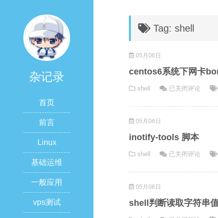
Tag: shell
05月06日
centos6系统下网卡b
杂记录
centos6
shell
已关闭评论
系
首页
统
05月06日
下
前言
网
inotify-tools 脚本
Linux
卡
inotify-
shell
已关闭评论
bond
基础运维
tools
模
脚
式
一般应用
05月06日
本
介
绍
shell判断读取字符串
vps测试