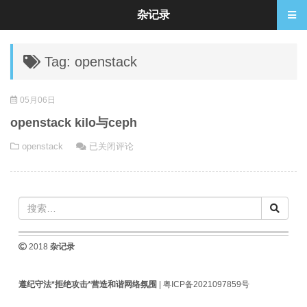
杂记录
Tag: openstack
05月06日
openstack kilo与ceph
openstack
openstack
已关闭评论
kilo
与
ceph
2018
杂记录
遵纪守法*拒绝攻击*营造和谐网络氛围
|
粤ICP备2021097859号