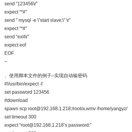
send “123456\r”
expect “*#”
send ” mysql -e \”start slave;\” \r”
expect “*#”
send “exit\r”
expect eof
EOF
~
、使用脚本文件的例子–实现自动输密码
#!/usr/bin/expect -f
set password 123456
#download
spawn scp root@192.168.1.218:/root/a.wmv /home/yangyz/
set timeout 300
expect “root@192.168.1.218’s password:”