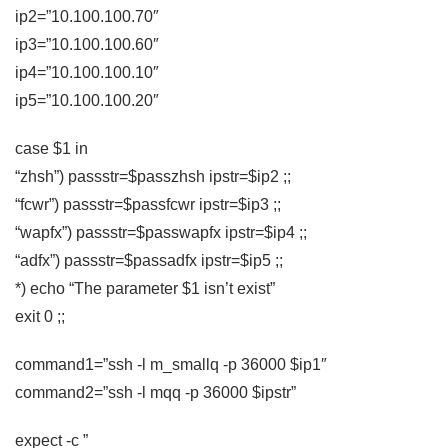
ip2=”10.100.100.70″
ip3=”10.100.100.60″
ip4=”10.100.100.10″
ip5=”10.100.100.20″
case $1 in
“zhsh”) passstr=$passzhsh ipstr=$ip2 ;;
“fcwr”) passstr=$passfcwr ipstr=$ip3 ;;
“wapfx”) passstr=$passwapfx ipstr=$ip4 ;;
“adfx”) passstr=$passadfx ipstr=$ip5 ;;
*) echo “The parameter $1 isn’t exist”
exit 0 ;;
command1=”ssh -l m_smallq -p 36000 $ip1″
command2=”ssh -l mqq -p 36000 $ipstr”
expect -c ”