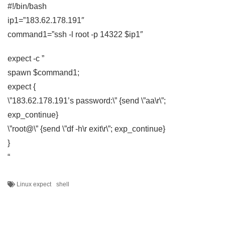
#!/bin/bash
ip1=”183.62.178.191″
command1=”ssh -l root -p 14322 $ip1″
expect -c ”
spawn $command1;
expect {
\”183.62.178.191’s password:\” {send \”aa\r\”;
exp_continue}
\”root@\” {send \”df -h\r exit\r\”; exp_continue}
}
“
Linux expect
shell