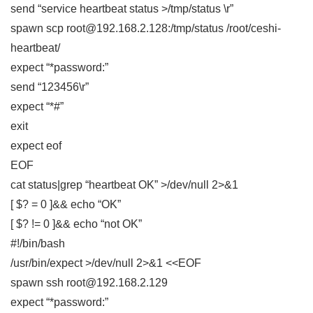
send “service heartbeat status >/tmp/status \r”
spawn scp root@192.168.2.128:/tmp/status /root/ceshi-
heartbeat/
expect “*password:”
send “123456\r”
expect “*#”
exit
expect eof
EOF
cat status|grep “heartbeat OK” >/dev/null 2>&1
[ $? = 0 ]&& echo “OK”
[ $? != 0 ]&& echo “not OK”
#!/bin/bash
/usr/bin/expect >/dev/null 2>&1 <<EOF
spawn ssh root@192.168.2.129
expect “*password:”