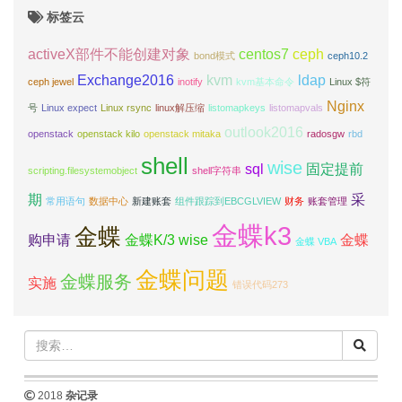
标签云
activeX部件不能创建对象
centos7
ceph
bond模式
ceph10.2
Exchange2016
kvm
ldap
ceph jewel
inotify
kvm基本命令
Linux $符
Nginx
号
Linux expect
Linux rsync
linux解压缩
listomapkeys
listomapvals
outlook2016
openstack
openstack kilo
openstack mitaka
radosgw
rbd
shell
wise
sql
固定提前
scripting.filesystemobject
shell字符串
期
采
常用语句
数据中心
新建账套
组件跟踪到EBCGLVIEW
财务
账套管理
金蝶k3
金蝶
购申请
金蝶K/3 wise
金蝶
金蝶 VBA
金蝶问题
金蝶服务
实施
错误代码273
2018
杂记录