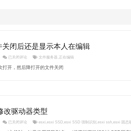
件关闭后还是显示本人在编辑
文件服务器文件关闭后还是显示本人在编辑
已关闭评论
文件服务器
,
正在编辑
次打开，然后降打开的文件关闭
SH修改驱动器类型
esxi 开启SSH修改驱动器类型
已关闭评论
esxi
,
esxi SSD
,
esxi SSD 强制识别
,
esxi ssh
,
esxi 固