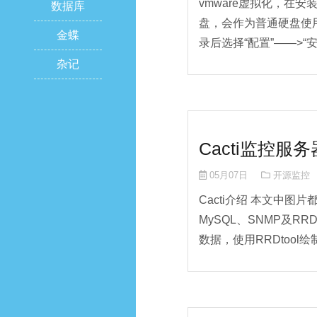
vmware虚拟化，在安
数据库
盘，会作为普通硬盘使用
金蝶
录后选择“配置”——>“安
杂记
Cacti监控
05月07日
开源监控
Cacti介绍 本文中图
MySQL、SNMP及R
数据，使用RRDtool