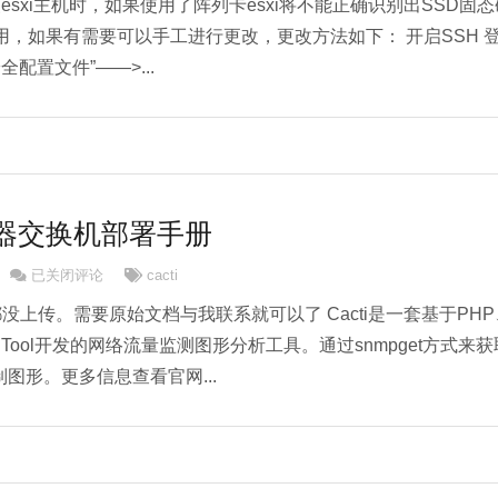
装esxi主机时，如果使用了阵列卡esxi将不能正确识别出SSD固态
，如果有需要可以手工进行更改，更改方法如下： 开启SSH 
全配置文件”——>...
服务器交换机部署手册
Cacti监控服务器交换机部署手册
已关闭评论
cacti
片都没上传。需要原始文档与我联系就可以了 Cacti是一套基于PHP
RDTool开发的网络流量监测图形分析工具。通过snmpget方式来获
绘制图形。更多信息查看官网...