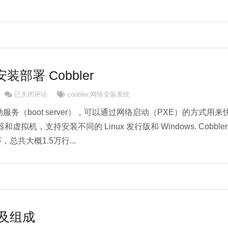
上安装部署 Cobbler
CentOS 6.5上安装部署 Cobbler
已关闭评论
coobler
,
网络安装系统
启动服务（boot server），可以通过网络启动（PXE）的方式用来
拟机，支持安装不同的 Linux 发行版和 Windows. Cobbler
序，总共大概1.5万行...
以及组成