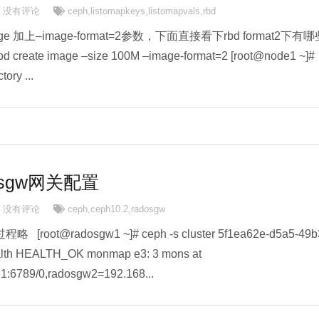
没有评论
ceph
,
listomapkeys
,
listomapvals
,
rbd
ge 加上–image-format=2参数，下面直接看下rbd format2下有哪
d create image –size 100M –image-format=2 [root@node1 ~]#
tory ...
adosgw网关配置
没有评论
ceph
,
ceph10.2
,
radosgw
[root@radosgw1 ~]# ceph -s cluster 5f1ea62e-d5a5-49b
alth HEALTH_OK monmap e3: 3 mons at
1:6789/0,radosgw2=192.168...