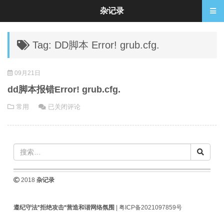
杂记录
Tag: DD脚本 Error! grub.cfg.
09月21日
dd脚本报错Error! grub.cfg.
dd
常用
已关闭评论
脚
本
报
错
Error!
grub.cfg.
2018
杂记录
遵纪守法*拒绝攻击*营造和谐网络氛围
|
粤ICP备2021097859号