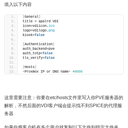
填入以下内容
[
General
]
title = apalrd VDI
icon=vdiicon.
ico
logo=vdilogo.
png
kiosk=
false
[
Authentication
]
auth_backend=pve
auth_totp=
false
tls_verify=
false
[
Hosts
]
<
Proxmox IP or DNS name
>
 =
8006
这里需要注意：你要在etc/hosts文件里写入你PVE服务器的
解析，不然后面的VDI客户端会提示找不到SPICE的代理服
务器
如果你瘦客户机有多个用户就复制以下文件到指定文件夹。