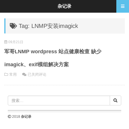
杂记录
Tag: LNMP安装imagick
09月21日
军哥LNMP wordpress 站点健康检查 缺少
imagick、exif模组解决方案
军
常用
已关闭评论
哥
LNMP
wordpress
站
点
健
2018
杂记录
康
检