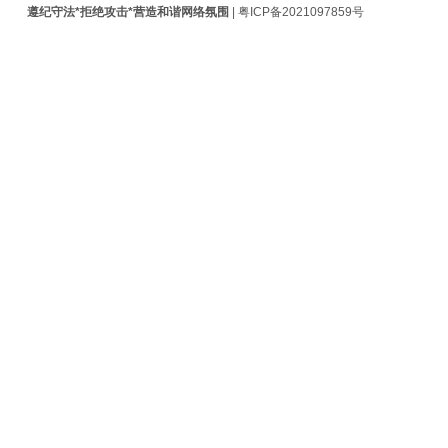
遵纪守法*拒绝攻击*营造和谐网络氛围
|
粤ICP备2021097859号
查
缺
少
imagick、
exif
模
组
解
决
方
案