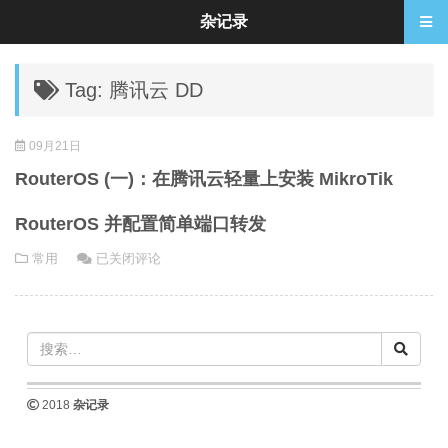
杂记录
Tag: 腾讯云 DD
09月21日
RouterOS (一)：在腾讯云轻量上安装 MikroTik
RouterOS 并配置简单端口转发
RouterOS
常用
已关闭评论
(一)：
在
腾
讯
云
轻
2018
杂记录
量
上