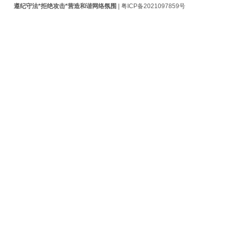
遵纪守法*拒绝攻击*营造和谐网络氛围
|
粤ICP备2021097859号
安
装
MikroTik
RouterOS
并
配
置
简
单
端
口
转
发